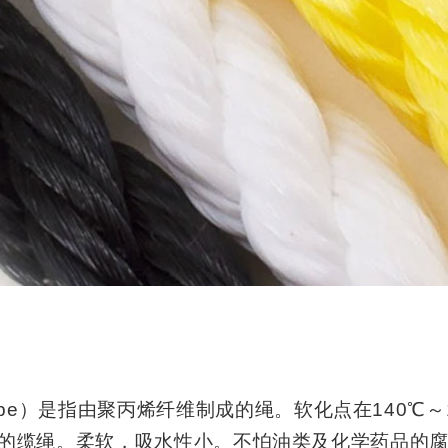
ne rope）是指由聚丙烯纤维制成的绳。软化点在140℃～
前最轻的缆绳。柔软，吸水性小。不怕油类及化学药品