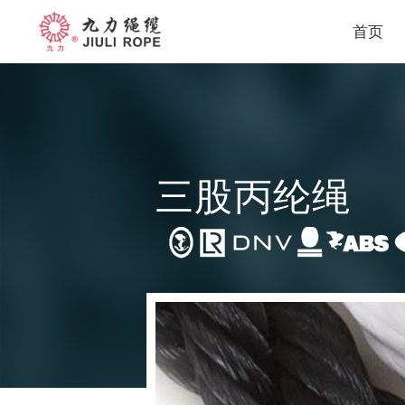
首页
关
企
于
业
我
概
们
况
董
事
长
三股丙纶绳
致
辞
企
业
文
化
组
织
机
构