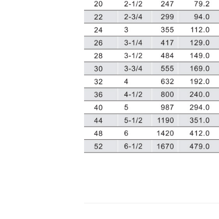
点
系
泊
缆
绳
双
层
多
股
编
织
绳
缆
绳
尾
剑
麻
绳