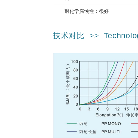
超
耐化学腐蚀性：很好
高
分
子
技术对比 >> Technolog
量
聚
乙
烯
吊
索
丙
纶
绳
丙
纶
长
丝