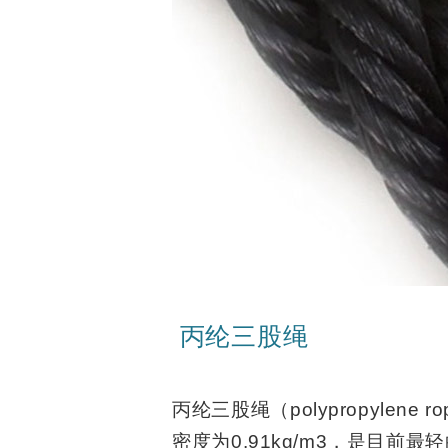
用
船
途
用
功
系
能
泊
海
洋
工
程
重
装
吊
丙纶三股绳
索
渔
业
丙纶三股绳（polypropyle
领
密度为0.91kg/m3，是目
域