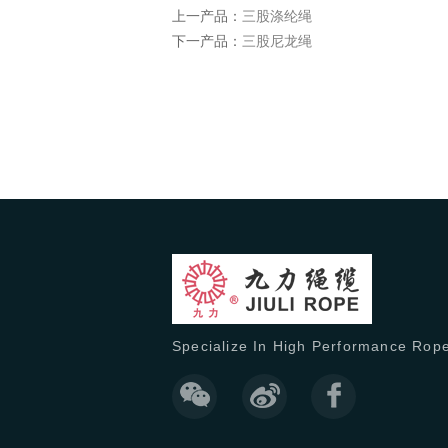
棉
上一产品：
三股涤纶绳
绳
下一产品：
三股尼龙绳
老
虎
绳
聚
乙
烯
绳
安
全
网
工
业
Specialize In High Performance Rop
吊
带
缆
绳