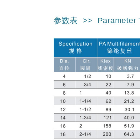
绳
涤
纶
参数表 >> Parameter T
丙
纶
混
编
绳
尼
龙
绳
涤
纶
绳
芳
纶
绳
单