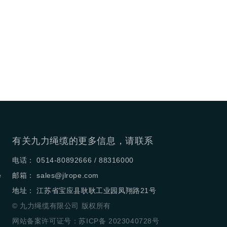
有关九力绳缆的更多信息，请联系
电话： 0514-80892666 / 88316000
e
邮箱：
sales@jlrope.com
地址： 江苏省宝应县耿耿工业园凤翔路21号
© 九力绳缆有限公司 版权所有
网站备案许可证号：苏ICP备 2023040728号