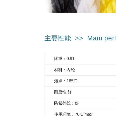
闲
游
艇
绳
其
主要性能 >> Main perf
它
绳
超
比重：0.91
缆
高
材
材料：丙纶
分
料
子
熔点：165℃
量
聚
耐磨性:好
乙
烯
防紫外线：好
缆
使用环境：70℃ max
绳