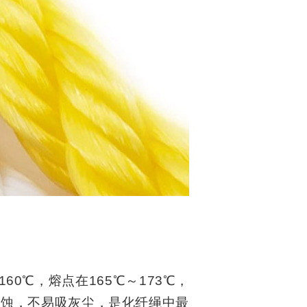
160℃，熔点在165℃～173℃，
的腐蚀，不易吸灰尘，是化纤绳中最