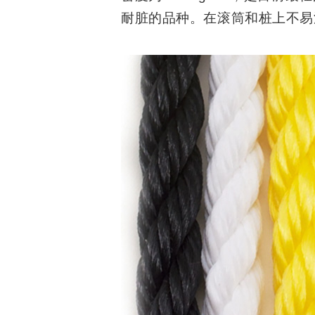
勘
耐脏的品种。在滚筒和桩上不易
探
工
程
抛
缆
绳
旗
绳
捆
绑
绳
牵
引
绳
户
外
休